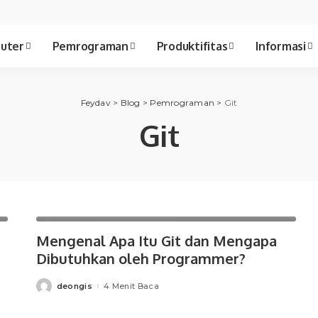
uter
Pemrograman
Produktifitas
Informasi
Feydav
>
Blog
>
Pemrograman
>
Git
Git
Git
Pemrograman
Mengenal Apa Itu Git dan Mengapa
Dibutuhkan oleh Programmer?
deongis
4 Menit Baca
Posted
by