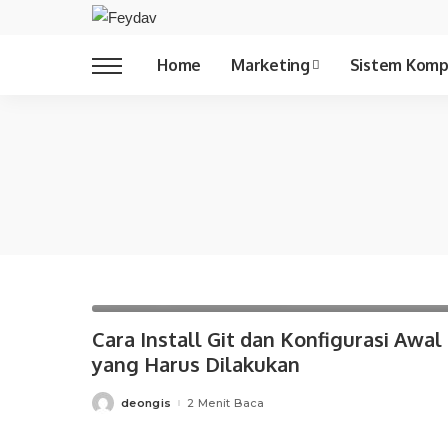
Copywriting
Home
Marketing
Sistem Komp
Copywriting
Git
Pemrograman
Cara Install Git dan Konfigurasi Awal
yang Harus Dilakukan
deongis
2 Menit Baca
Posted
by