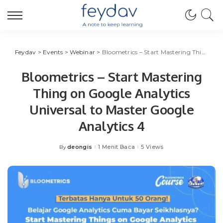
Feydav
>
Events
>
Webinar
>
Bloometrics – Start Mastering Thing on Google Analytics Universal to Master Google Analytics 4
Bloometrics – Start Mastering
Thing on Google Analytics
Universal to Master Google
Analytics 4
deongis
1 Menit Baca
5 Views
By
Posted
by