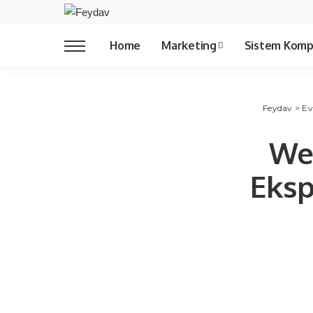
Copywriting
Home
Marketing
Sistem Komp
Copywriting
Feydav
>
Ev
Web
Eksp