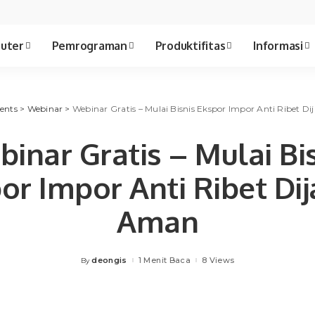
uter
Pemrograman
Produktifitas
Informasi
ents
>
Webinar
>
Webinar Gratis – Mulai Bisnis Ekspor Impor Anti Ribet 
inar Gratis – Mulai Bi
or Impor Anti Ribet Di
Aman
deongis
1 Menit Baca
8 Views
By
Posted
by