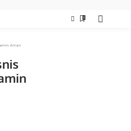
0
Dijamin Aman
snis
jamin