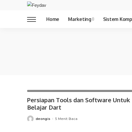
Copywriting
Home
Marketing
Sistem Komp
Copywriting
Dart
Pemrograman
Persiapan Tools dan Software Untuk
Belajar Dart
deongis
5 Menit Baca
Posted
by