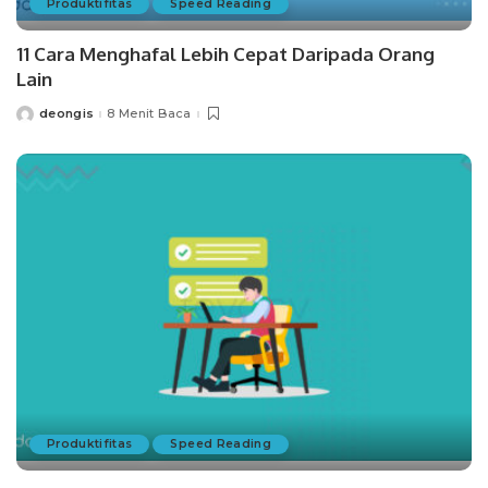
Produktifitas
Speed Reading
11 Cara Menghafal Lebih Cepat Daripada Orang
Lain
deongis
8 Menit Baca
Posted
by
Produktifitas
Speed Reading