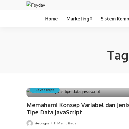
Copywriting
Home
Marketing
Sistem Komp
Copywriting
Tag
Javascript
Memahami Konsep Variabel dan Jeni
Tipe Data JavaScript
deongis
11 Menit Baca
Posted
by