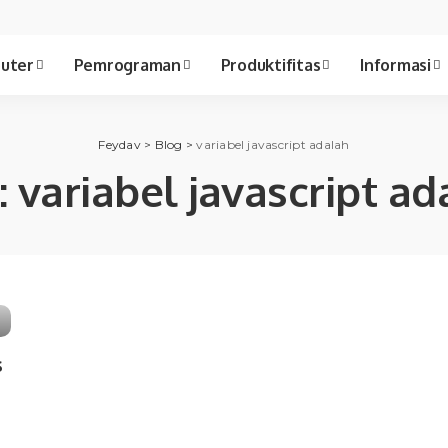
uter
Pemrograman
Produktifitas
Informasi
Feydav
>
Blog
>
variabel javascript adalah
:
variabel javascript ad
s