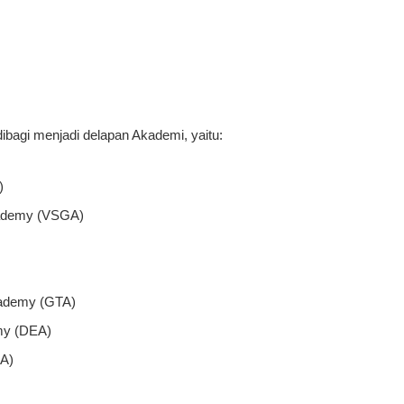
ibagi menjadi delapan Akademi, yaitu:
)
cademy (VSGA)
cademy (GTA)
emy (DEA)
LA)