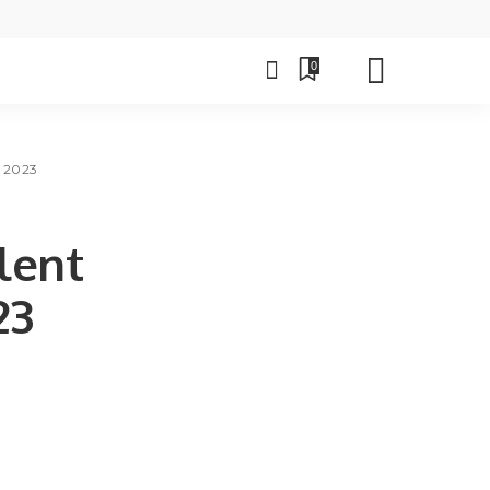
0
o 2023
lent
23