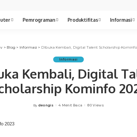
uter
Pemrograman
Produktifitas
Informasi
av
>
Blog
>
Informasi
>
DIbuka Kembali, Digital Talent Scholarship Kominf
Informasi
uka Kembali, Digital Ta
cholarship Kominfo 20
deongis
4 Menit Baca
80 Views
By
Posted
by