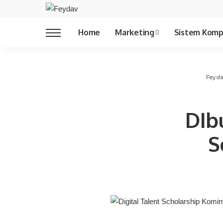
Copywriting
Home
Marketing
Sistem Komp
Copywriting
Feyd
DIb
S